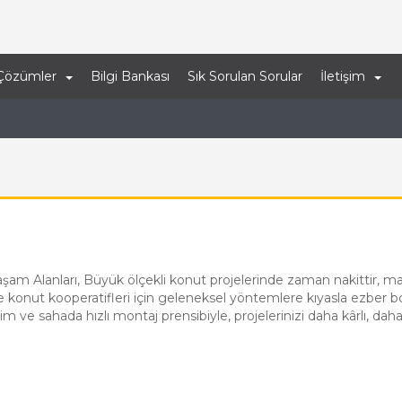
Çözümler
Bilgi Bankası
Sık Sorulan Sorular
İletişim
i
m Alanları, Büyük ölçekli konut projelerinde zaman nakittir, maliy
ı ve konut kooperatifleri için geleneksel yöntemlere kıyasla ezber 
im ve sahada hızlı montaj prensibiyle, projelerinizi daha kârlı, dah