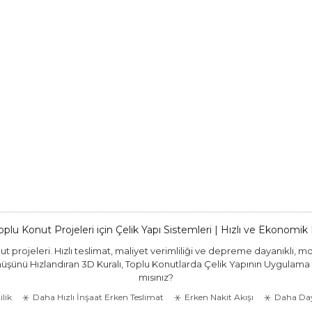
Toplu Konut Projeleri için Çelik Yapı Sistemleri | Hızlı ve Ekonomi
onut projeleri. Hızlı teslimat, maliyet verimliliği ve depreme dayanıkl
üşünü Hızlandıran 3D Kuralı, Toplu Konutlarda Çelik Yapının Uygulama Alan
mısınız?
lik
Daha Hızlı İnşaat Erken Teslimat
Erken Nakit Akışı
Daha Day