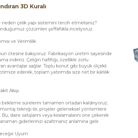
ndıran 3D Kuralı
neden çelik yapı sistemini tercih etmelisiniz?
sunduğumuz çözümleri şeffaflıkla inceliyoruz.
si ve Verimlilik
sunun ötesine bakıyoruz. Fabrikasyon üretim sayesinde
a indiririz. Çeliğin hafifliği, özellikle zorlu
n avantajlar sağlar. Toplu konut gibi büyük ölçekli
timize ederek, toplam yatırımda size net bir kârlılık
kit Akışı
z) bekleme sürelerini tamamen ortadan kaldırıyoruz.
montaj tekniği ile, projeler geleneksel yöntemlere
Bu, daire satışlarını veya kiralamalarını öne çekerek
inansman giderlerinizi azaltmanız anlamına gelir.
eleceğe Uyum