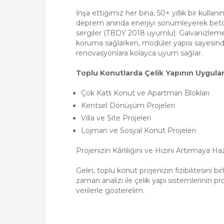
İnşa ettiğimiz her bina, 50+ yıllık bir kullan
deprem anında enerjiyi sönümleyerek bet
sergiler (TBDY 2018 uyumlu). Galvanizlem
koruma sağlarken, modüler yapısı sayesinde
renovasyonlara kolayca uyum sağlar.
Toplu Konutlarda Çelik Yapının Uygula
Çok Katlı Konut ve Apartman Blokları
Kentsel Dönüşüm Projeleri
Villa ve Site Projeleri
Lojman ve Sosyal Konut Projeleri
Projenizin Kârlılığını ve Hızını Artırmaya Ha
Gelin, toplu konut projenizin fizibilitesini 
zaman analizi ile çelik yapı sistemlerinin p
verilerle gösterelim.