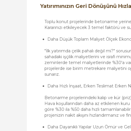
Yatırımınızın Geri Dönüşünü Hızla
Toplu konut projelerinde betonarme yerine 
Kararınızı etkileyecek 3 temel faktörü ve 
Daha Düşük Toplam Maliyet Ölçek Ekonomi
"İlk yatırımda çelik pahalı değil mi?" soru
sahadaki işçilik maliyetlerini ve israfı minimum
zeminlerde temel maliyetlerinde %30'a vara
projelerde ise birim metrekare maliyetini op
sunarız.
Daha Hızlı İnşaat, Erken Teslimat Erken Na
Betonarme projelerindeki kalıp ve kür (pri
Hava koşullarından daha az etkilenen kuru 
göre %30 ila %50 daha hızlı tamamlanabilir. 
projenizin nakit akışını hızlandırmanız ve f
Daha Dayanıklı Yapılar Uzun Ömür ve G