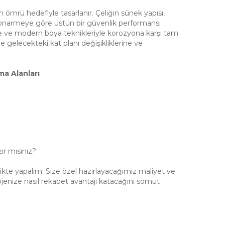
ım ömrü hedefiyle tasarlanır. Çeliğin sünek yapısı,
onarmeye göre üstün bir güvenlik performansı
e ve modern boya teknikleriyle korozyona karşı tam
 gelecekteki kat planı değişikliklerine ve
ma Alanları
zır mısınız?
birlikte yapalım. Size özel hazırlayacağımız maliyet ve
rojenize nasıl rekabet avantajı katacağını somut