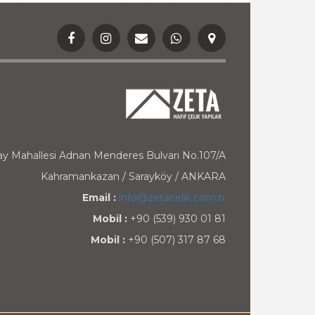
ay Mahallesi Adnan Menderes Bulvarı No.107/A
Kahramankazan / Sarayköy / ANKARA
Email :
info@zetacelik.com.tr
Mobil :
+90 (539) 930 01 81
Mobil :
+90 (507) 317 87 68