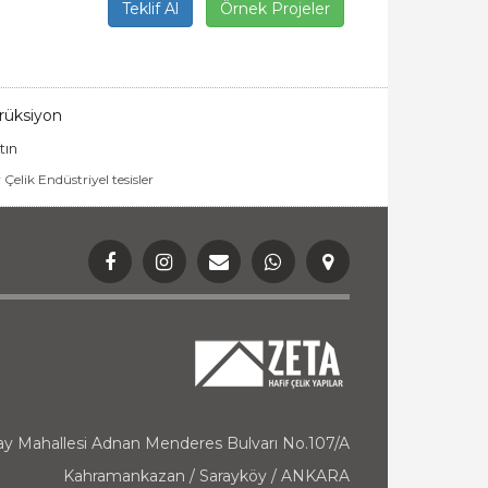
Teklif Al
Örnek Projeler
trüksiyon
tın
 Çelik Endüstriyel tesisler
ay Mahallesi Adnan Menderes Bulvarı No.107/A
Kahramankazan / Sarayköy / ANKARA