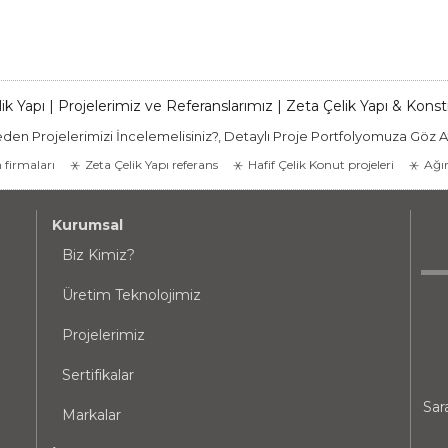
ik Yapı | Projelerimiz ve Referanslarımız | Zeta Çelik Yapı & Kons
den Projelerimizi İncelemelisiniz?, Detaylı Proje Portfolyomuza Göz A
n firmaları
Zeta Çelik Yapı referans
Hafif Çelik Konut projeleri
Ağır
Kurumsal
Biz Kimiz?
Üretim Teknolojimiz
Projelerimiz
Sertifikalar
Sar
Markalar