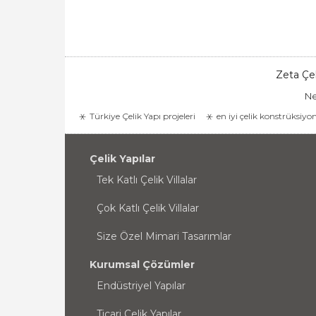
Zeta Çel
Ne
Türkiye Çelik Yapı projeleri
en iyi çelik konstrüksiyo
Çelik Yapılar
Tek Katlı Çelik Villalar
Çok Katlı Çelik Villalar
Size Özel Mimari Tasarımlar
Kurumsal Çözümler
Endüstriyel Yapılar
Ticari Çelik Yapılar