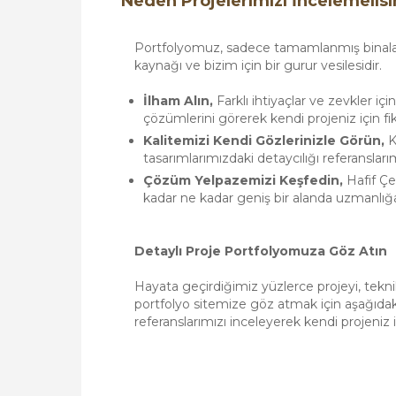
Neden Projelerimizi İncelemelisi
Portfolyomuz, sadece tamamlanmış binalardan
kaynağı ve bizim için bir gurur vesilesidir.
İlham Alın,
Farklı ihtiyaçlar ve zevkler içi
çözümlerini görerek kendi projeniz için fiki
Kalitemizi Kendi Gözlerinizle Görün,
K
tasarımlarımızdaki detaycılığı referanslar
Çözüm Yelpazemizi Keşfedin,
Hafif Çe
kadar ne kadar geniş bir alanda uzmanlığ
Detaylı Proje Portfolyomuza Göz Atın
Hayata geçirdiğimiz yüzlerce projeyi, teknik
portfolyo sitemize göz atmak için aşağıdaki 
referanslarımızı inceleyerek kendi projeniz iç