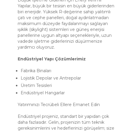
Düşük İşletme Giderleri için Enerji Verimli
Yapılar, büyük bir tesisin en büyük giderlerinden
biri enerjidir. Yüksek R-değerine sahip yalıtımlı
çatı ve cephe panelleri, doğal aydınlatmadan
maksimum düzeyde faydalanmayı sağlayan
ışıklık (skylight) sistemleri ve güneş enerjisi
panellerine uygun altyapı seçenekleriyle, uzun
vadede işletme giderlerinizi düşürmenize
yardımcı oluyoruz.
Endüstriyel Yapı Çözümlerimiz
Fabrika Binaları
Lojistik Depolar ve Antrepolar
Üretim Tesisleri
Endüstriyel Hangarlar
Yatırımınızı Tecrübeli Ellere Emanet Edin
Endüstriyel projeniz, standart bir yapıdan çok
daha fazlasıdır. Gelin, projenizin tüm teknik
gereksinimlerini ve hedeflerinizi görüşelim; size