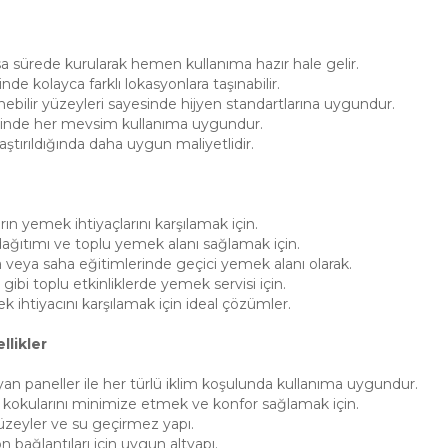
a sürede kurularak hemen kullanıma hazır hale gelir.
de kolayca farklı lokasyonlara taşınabilir.
ebilir yüzeyleri sayesinde hijyen standartlarına uygundur.
ayesinde her mevsim kullanıma uygundur.
laştırıldığında daha uygun maliyetlidir.
rın yemek ihtiyaçlarını karşılamak için.
ağıtımı ve toplu yemek alanı sağlamak için.
eya saha eğitimlerinde geçici yemek alanı olarak.
gibi toplu etkinliklerde yemek servisi için.
k ihtiyacını karşılamak için ideal çözümler.
likler
layan paneller ile her türlü iklim koşulunda kullanıma uygundur.
okularını minimize etmek ve konfor sağlamak için.
yüzeyler ve su geçirmez yapı.
n bağlantıları için uygun altyapı.