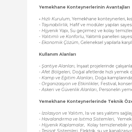
Yemekhane Konteynerlerinin Avantajları
-
Hızlı Kurulum,
Yemekhane konteynerleri, kıs
-
Taşınabilirlik,
Hafif ve modüler yapıları sayesin
-
Hijyenik Yapı
, Su geçirmez ve kolay temizlen
-
Yalıtımlı ve Konforlu
, Yalıtımlı panelleri s
-
Ekonomik Çözüm
, Geleneksel yapılarla karşı
Kullanım Alanları
- Şantiye Alanları,
İnşaat projelerinde çalışanla
- Afet Bölgeleri,
Doğal afetlerde hızlı yemek d
- Kamp ve Eğitim Alanları,
Doğa kamplarında v
- Organizasyon ve Etkinlikler,
Festival, konser 
- Askeri ve Güvenlik Alanları
, Personelin yeme
Yemekhane Konteynerlerinde Teknik Özel
-
İzolasyon ve Yalıtım
, Isı ve ses yalıtımı sağ
-
Havalandırma ve Isıtma Sistemleri,
Yemek k
-
Hijyenik Kaplamalar,
Kolay temizlenebilir 
-
Tesisat Sistemleri,
Elektrik, su ve kanalizasyo