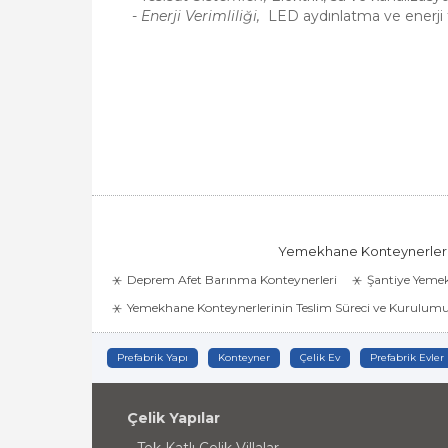
-
Enerji Verimliliği,
LED aydınlatma ve enerji t
Yemekhane Konteynerleri ile
Deprem Afet Barınma Konteynerleri
Şantiye Yeme
Yemekhane Konteynerlerinin Teslim Süreci ve Kurulum
Prefabrik Yapı
Konteyner
Çelik Ev
Prefabrik Evler
Çelik Yapılar