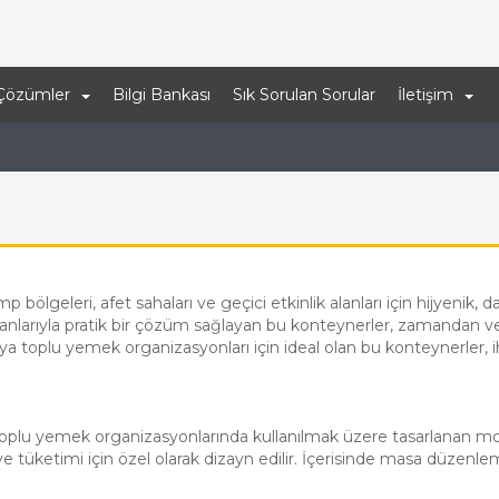
Çözümler
Bilgi Bankası
Sık Sorulan Sorular
İletişim
bölgeleri, afet sahaları ve geçici etkinlik alanları için hijyenik, da
rıyla pratik bir çözüm sağlayan bu konteynerler, zamandan ve m
oplu yemek organizasyonları için ideal olan bu konteynerler, ihtiy
oplu yemek organizasyonlarında kullanılmak üzere tasarlanan modüle
ve tüketimi için özel olarak dizayn edilir. İçerisinde masa düzenlem