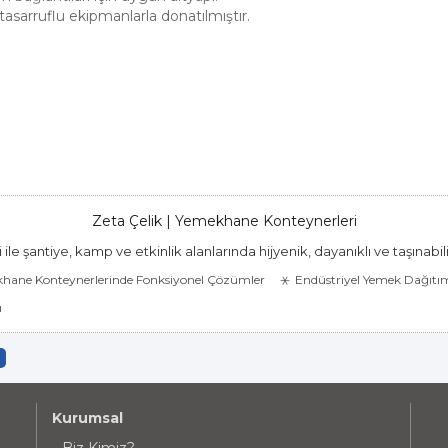
asarruflu ekipmanlarla donatılmıştır.
Zeta Çelik | Yemekhane Konteynerleri
 şantiye, kamp ve etkinlik alanlarında hijyenik, dayanıklı ve taşınabil
khane Konteynerlerinde Fonksiyonel Çözümler
Endüstriyel Yemek Dağıtım
u
Kurumsal