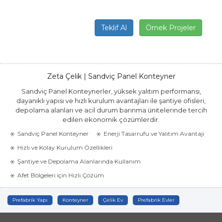
Teklif Al
Örnek Projeler
Zeta Çelik | Sandviç Panel Konteyner
Sandviç Panel Konteynerler, yüksek yalıtım performansı,
dayanıklı yapısı ve hızlı kurulum avantajları ile şantiye ofisleri,
depolama alanları ve acil durum barınma ünitelerinde tercih
edilen ekonomik çözümlerdir.
Sandviç Panel Konteyner
Enerji Tasarrufu ve Yalıtım Avantajı
Hızlı ve Kolay Kurulum Özellikleri
Şantiye ve Depolama Alanlarında Kullanım
Afet Bölgeleri için Hızlı Çözüm
Prefabrik Yapı
Konteyner
Çelik Ev
Prefabrik Evler