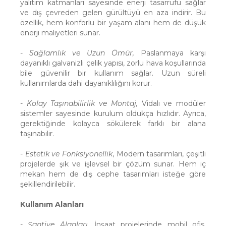
yalıtım katmanları sayesinde enerji tasarrufu sağlar
ve dış çevreden gelen gürültüyü en aza indirir. Bu
özellik, hem konforlu bir yaşam alanı hem de düşük
enerji maliyetleri sunar.
-
Sağlamlık ve Uzun Ömür,
Paslanmaya karşı
dayanıklı galvanizli çelik yapısı, zorlu hava koşullarında
bile güvenilir bir kullanım sağlar. Uzun süreli
kullanımlarda dahi dayanıklılığını korur.
-
Kolay Taşınabilirlik ve Montaj,
Vidalı ve modüler
sistemler sayesinde kurulum oldukça hızlıdır. Ayrıca,
gerektiğinde kolayca sökülerek farklı bir alana
taşınabilir.
-
Estetik ve Fonksiyonellik
, Modern tasarımları, çeşitli
projelerde şık ve işlevsel bir çözüm sunar. Hem iç
mekan hem de dış cephe tasarımları isteğe göre
şekillendirilebilir.
Kullanım Alanları
-
Şantiye Alanları
, İnşaat projelerinde mobil ofis,