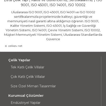
Zeta Çelik Yapı | Kalite ve Güvencemiz, Sertifikalarımız | ISO
9001, ISO 45001, ISO 14001, ISO 10002
Uluslararası ISO 9001, ISO 45001, ISO 14001 ve ISO 10002
sertifikalarımızla projelerinizde kaliteyi, güvenliği ve
memnuniyeti nasıl garanti altına aldığımızı öğrenin. ISO 9001,
Kalite Yönetim Sistemi, ISO 45001, İş Sağlığı ve Güvenliği
Yönetim Sistemi, ISO 14001, Çevre Yönetim Sistemi, ISO 10002,
Müşteri Memnuniyeti Yönetim Sistemi, Uluslararası Standartlarda
Güvence
celikev.net
Çelik Yapılar
Tek Katlı Çelik Villalar
Çok Katlı Çelik Villalar
Size Özel Mimari Tasarımlar
Kurumsal Çözümler
Endüstriyel Yapılar