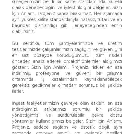
süreçlerimizin belirli bir kalite standardında, sürekli
olarak denetlendiğini ve iyileştirildiğini belgeler. Sizin
İçin Anlamı, Projeniz şansa bırakılmaz. Her aşamada
aynı yüksek kalite standartlarıyla, hatasız, tutarlı ve en
başından planlandığı gibi ilerleyeceğinden emin
olabilirsiniz.
Bu sertifika, tüm şantiyelerimizde ve üretim
tesislerimizde çalışanlarımızın sağlığını ve güvenliğini
en üst düzeyde koruduğumuzu, tüm riskleri
önceden analiz ederek proaktif önlemler aldığımızı
gösterir. Sizin İçin Anlamı, Projeniz, riskleri en aza
indirilmiş, profesyonel ve güvenli bir çalışma
ortamında, iş kazalarından kaynaklanabilecek
gereksiz gecikmeler olmadan sorunsuz bir şekilde
ilerler.
İnşaat faaliyetlerimizin çevreye olan etkisini en aza
indirdiğimizi, atıklarımızı sorumlu bir şekilde
yönettiğimizi ve sürdürülebilir, çevre dostu
yöntemler kullandığımızı belgeler. Sizin İçin Anlamı,
Projeniz, sadece sağlam ve estetik değil, aynı
zamanda çevreye saygılı ve gelecek nesilleri