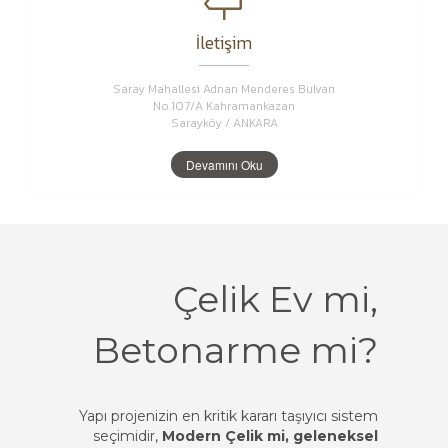
İletişim
Saray Mahallesi Adnan Menderes Bulvarı
No.107/A Kahramankazan
Sarayköy / ANKARA
Devamını Oku
Çelik Ev mi,
Betonarme mi?
Yapı projenizin en kritik kararı taşıyıcı sistem
seçimidir,
Modern Çelik mi, geleneksel