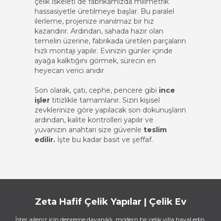
çelik iskeleti de fabrikamızda milimetrik
hassasiyetle üretilmeye başlar. Bu paralel
ilerleme, projenize inanılmaz bir hız
kazandırır. Ardından, sahada hazır olan
temelin üzerine, fabrikada üretilen parçaların
hızlı montajı yapılır. Evinizin günler içinde
ayağa kalktığını görmek, sürecin en
heyecan verici anıdır
Son olarak, çatı, cephe, pencere gibi
ince
işler
titizlikle tamamlanır. Sizin kişisel
zevklerinize göre yapılacak son dokunuşların
ardından, kalite kontrolleri yapılır ve
yuvanızın anahtarı size güvenle
teslim
edilir.
İşte bu kadar basit ve şeffaf.
Zeta Hafif Çelik Yapılar | Çelik Ev
İster aileniz için depreme dayanıklı, modern bir çelik villa hayal edin,