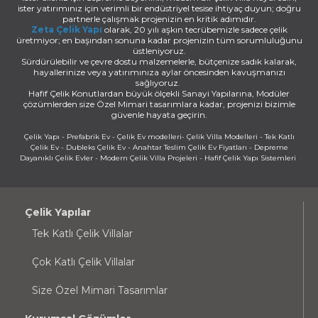
ister yatırımınız için verimli bir endüstriyel tesise ihtiyaç duyun; doğru
partnerle çalışmak projenizin en kritik adımıdır.
Zeta Çelik Yapı
olarak, 20 yılı aşkın tecrübemizle sadece çelik
üretmiyor; en başından sonuna kadar projenizin tüm sorumluluğunu
üstleniyoruz.
Sürdürülebilir ve çevre dostu malzemelerle, bütçenize sadık kalarak,
hayallerinize veya yatırımınıza aylar öncesinden kavuşmanızı
sağlıyoruz.
Hafif Çelik Konutlardan büyük ölçekli Sanayi Yapılarına, Modüler
çözümlerden size Özel Mimari tasarımlara kadar, projenizi bizimle
güvenle hayata geçirin.
Çelik Yapı - Prefabrik Ev - Çelik Ev modelleri- Çelik Villa Modelleri - Tek Katlı
Çelik Ev - Dubleks Çelik Ev - Anahtar Teslim Çelik Ev Fiyatları - Depreme
Dayanıklı Çelik Evler - Modern Çelik Villa Projeleri - Hafif Çelik Yapı Sistemleri
Çelik Yapılar
Tek Katlı Çelik Villalar
Çok Katlı Çelik Villalar
Size Özel Mimari Tasarımlar