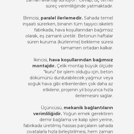
zaman avantajı sunuyor? Cevap, üç temel
süreç verimliliğinde yatmaktadır.
Birincisi,
paralel ilerlemedir.
Sahada temel
inşaatı sürerken, binanın tüm taşıyıcı iskeleti
fabrikada, hava koşullarından bağımsız
olarak, eş zamanlı üretilir. Betonun haftalar
süren kuruma (kürlenme) bekleme süresi
tamamen ortadan kalkar.
İkincisi,
hava koşullarından bağımsız
montajdır.
Çelik montajı büyük ölçüde
"kuru" bir işlem olduğu için, beton
dökümünü durdurabilecek yağmur veya
soğuk hava gibi etkenlerden çok daha az
etkilenir, projenin yıl boyunca hızla
ilerlemesini sağlar.
Üçüncüsü,
mekanik bağlantıların
verimliliğidir.
Yoğun emek gerektiren
demir bağlama ve kalıp işleri yerine,
fabrikada üretilmiş hassas parçaların sahada
cıvatalarla hızla birleştirilmesi, hem zaman