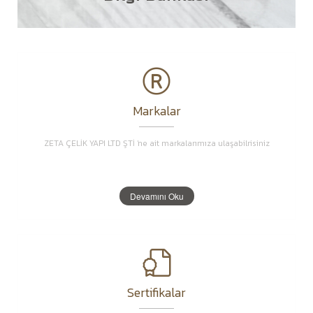
Markalar
ZETA ÇELİK YAPI LTD ŞTİ 'ne ait markalarımıza ulaşabilrisiniz
Devamını Oku
Sertifikalar